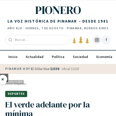
Saltar al contenido
PIONERO
LA VOZ HISTÓRICA DE PINAMAR
DESDE 1981
AÑO
XLVI
·
VIERNES, 7 DE AGOSTO
· PINAMAR, BUENOS AIRES
f
Inicio
Actualidad
Política
Sociedad
Economía
PINAMAR HOY
·
💵 Dólar blue
$
1530
· oficial $
1520
×
PUBLICIDAD
Inicio
›
Deportes
DEPORTES
El verde adelante por la
mínima