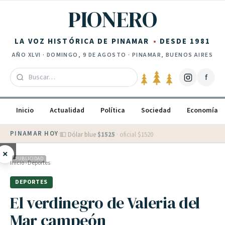
Saltar al contenido
PIONERO
LA VOZ HISTÓRICA DE PINAMAR
DESDE 1981
AÑO
XLVI
·
DOMINGO, 9 DE AGOSTO
· PINAMAR, BUENOS AIRES
f
Inicio
Actualidad
Política
Sociedad
Economía
PINAMAR HOY
·
💵 Dólar blue
$
1525
· oficial $
1520
×
PUBLICIDAD
Inicio
›
Deportes
DEPORTES
El verdinegro de Valeria del
Mar campeón