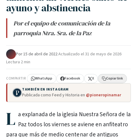
ayuno y abstinencia
Por el equipo de comunicación de la
parroquia Ntra. Sra. de la Paz
Por
·
15 de abril de 2022
·
Actualizado el
31 de mayo de 2026
·
Lectura 2 min
COMPARTIR
WhatsApp
Facebook
X
Copiar link
TAMBIÉN EN INSTAGRAM
Publicada como Feed y Historia en
@pioneropinamar
L
a explanada de la iglesia Nuestra Señora de la
Paz todos los viernes se aviene en anfiteatro
para que más de medio centenar de antiguos