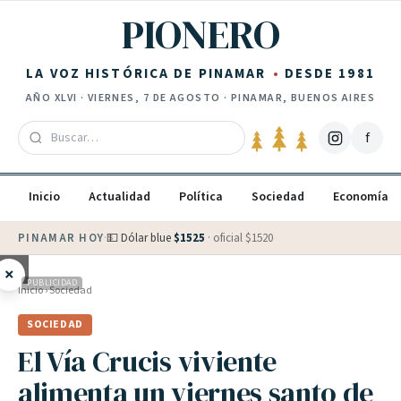
Saltar al contenido
PIONERO
LA VOZ HISTÓRICA DE PINAMAR
DESDE 1981
AÑO
XLVI
·
VIERNES, 7 DE AGOSTO
· PINAMAR, BUENOS AIRES
f
Inicio
Actualidad
Política
Sociedad
Economía
PINAMAR HOY
·
💵 Dólar blue
$
1525
· oficial $
1520
×
PUBLICIDAD
Inicio
›
Sociedad
SOCIEDAD
El Vía Crucis viviente
alimenta un viernes santo de