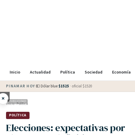
Inicio
Actualidad
Política
Sociedad
Economía
PINAMAR HOY
·
💵 Dólar blue
$
1525
· oficial $
1520
×
PUBLICIDAD
Inicio
›
Política
POLÍTICA
Elecciones: expectativas por