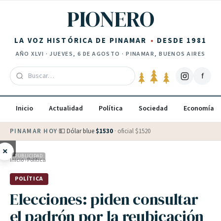
Saltar al contenido
PIONERO
LA VOZ HISTÓRICA DE PINAMAR
DESDE 1981
AÑO
XLVI
·
JUEVES, 6 DE AGOSTO
· PINAMAR, BUENOS AIRES
f
Inicio
Actualidad
Política
Sociedad
Economía
PINAMAR HOY
·
💵 Dólar blue
$
1530
· oficial $
1520
×
PUBLICIDAD
Inicio
›
Política
POLÍTICA
Elecciones: piden consultar
el padrón por la reubicación