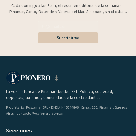
Cada domingo a las 9 am, el resumen editorial de la semana en
Pinamar, Cariló, Ostende y Valeria del Mar. Sin spam, sin clickbait.
Suscribirme
PIONERO
La voz histórica de Pinamar desde 1981. Política, sociedad,
deportes, turismo y comunidad de la costa atlántica.
Propietario: Postamar SRL · DNDA Nº 5344866 · Eneas 200, Pinamar, Buenos
Aires · contacto@elpionero.com.ar
Secciones