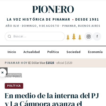
Saltar al contenido
PIONERO
LA VOZ HISTÓRICA DE PINAMAR
DESDE 1981
AÑO
XLVI
·
DOMINGO, 9 DE AGOSTO
· PINAMAR, BUENOS AIRES
f
Inicio
Actualidad
Política
Sociedad
Economía
PINAMAR HOY
·
💵 Dólar blue
$
1525
· oficial $
1520
×
PUBLICIDAD
Inicio
›
Política
POLÍTICA
En medio de la interna del PJ
y La Cámpora avanza el