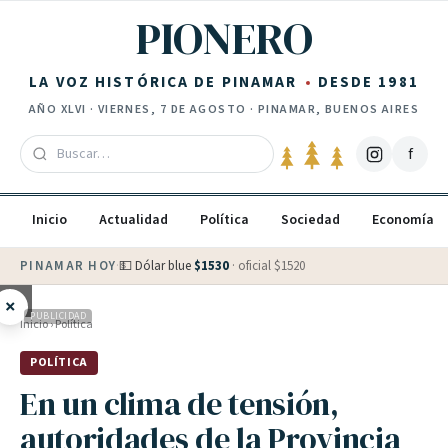
Saltar al contenido
PIONERO
LA VOZ HISTÓRICA DE PINAMAR
DESDE 1981
AÑO
XLVI
·
VIERNES, 7 DE AGOSTO
· PINAMAR, BUENOS AIRES
f
Inicio
Actualidad
Política
Sociedad
Economía
PINAMAR HOY
·
💵 Dólar blue
$
1530
· oficial $
1520
×
PUBLICIDAD
Inicio
›
Política
POLÍTICA
En un clima de tensión,
autoridades de la Provincia