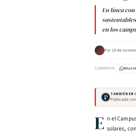
En línea con
sustentables
en los campu
Por
·
29 de noviem
COMPARTIR
Whats
TAMBIÉN EN
Publicada com
E
n el Campus
solares, co