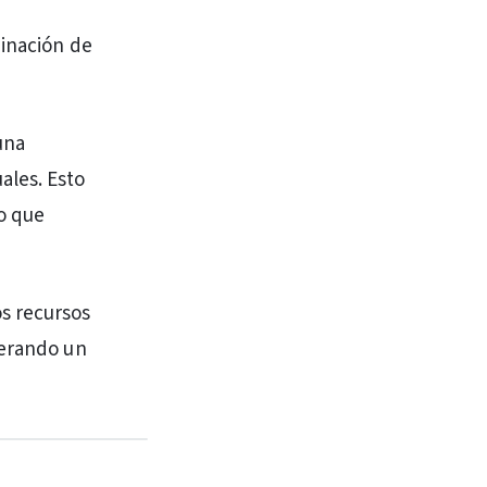
minación de
una
ales. Esto
do que
s recursos
nerando un