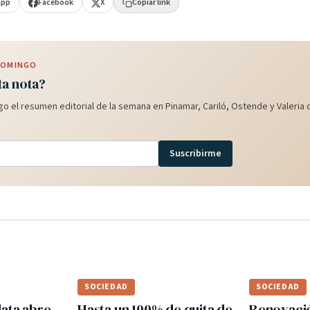
App
Facebook
X
Copiar link
 DOMINGO
ta nota?
o el resumen editorial de la semana en Pinamar, Cariló, Ostende y Valeria d
Suscribirme
SOCIEDAD
SOCIEDAD
lata abre
Hasta un 100% de quita de
Renovaci