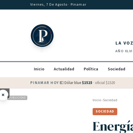
Saltar al contenido
Viernes, 7 De Agosto
· Pinamar
LA VO
AÑO
XLVI
Inicio
Actualidad
Política
Sociedad
PINAMAR HOY
·
💵 Dólar blue
$
1525
· oficial $
1520
×
PUBLICIDAD
Inicio
›
Sociedad
SOCIEDAD
Energí