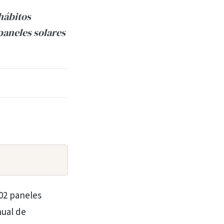
hábitos
paneles solares
102 paneles
nual de