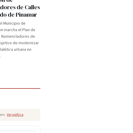
ores de Calles
tido de Pinamar
el Municipio de
n marcha el Plan de
e Nomencladores de
objetivo de modernizar
eñalética urbana en
.
pam.
Ver política