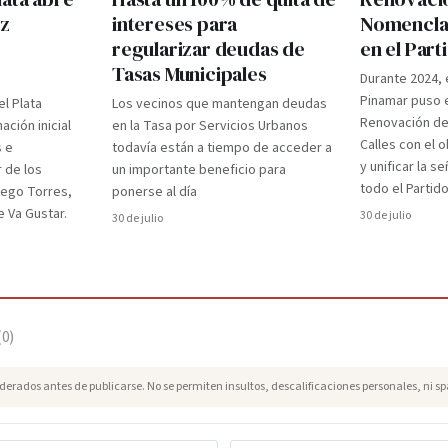
ez
intereses para
Nomenclad
regularizar deudas de
en el Par
Tasas Municipales
Durante 2024, 
Pinamar puso e
el Plata
Los vecinos que mantengan deudas
Renovación d
ción inicial
en la Tasa por Servicios Urbanos
Calles con el 
s e
todavía están a tiempo de acceder a
y unificar la s
r de los
un importante beneficio para
todo el Partido
iego Torres,
ponerse al día
 Va Gustar.
30 de julio
30 de julio
(
0
)
erados antes de publicarse. No se permiten insultos, descalificaciones personales, ni s