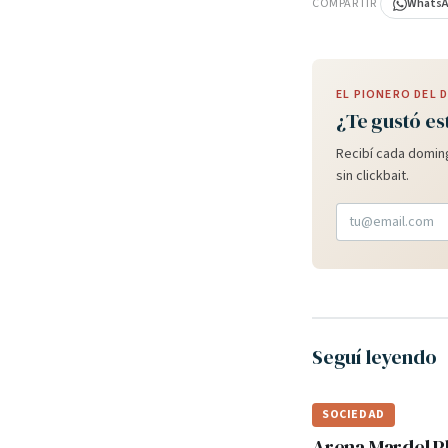
COMPARTIR
Whats
EL PIONERO DEL
¿Te gustó es
Recibí cada doming
sin clickbait.
Seguí leyendo
SOCIEDAD
Arena Mardel P