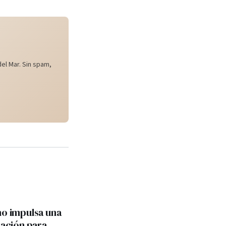
el Mar. Sin spam,
no impulsa una
tación para