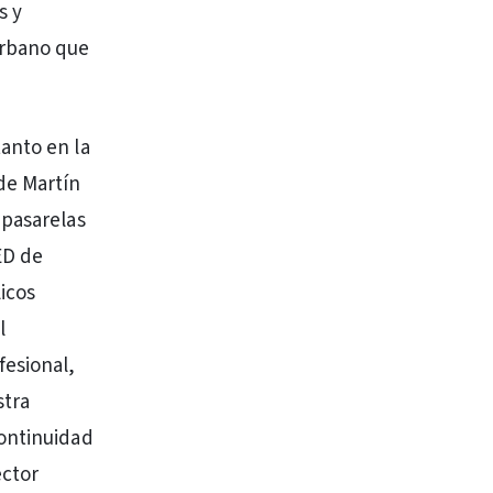
s y
Urbano que
anto en la
de Martín
 pasarelas
LED de
licos
l
fesional,
stra
continuidad
ector