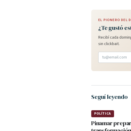
EL PIONERO DEL
¿Te gustó es
Recibí cada doming
sin clickbait.
Seguí leyendo
POLÍTICA
Pinamar prepa
transformación