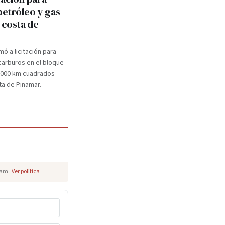
petróleo y gas
a costa de
mó a licitación para
carburos en el bloque
.000 km cuadrados
ta de Pinamar.
pam.
Ver política