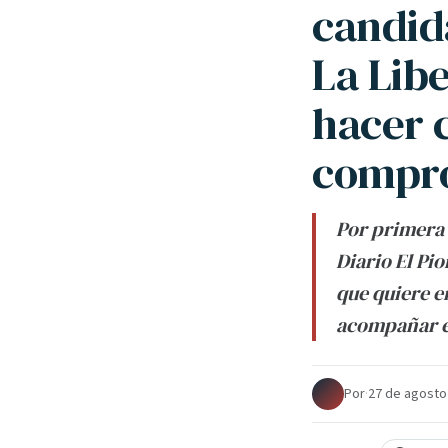
candida
La Lib
hacer 
compr
Por primera 
Diario El Pi
que quiere e
acompañar el
Por
·
27 de agosto