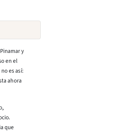
 Pinamar y
so en el
no es así:
sta ahora
o,
ocio.
ia que