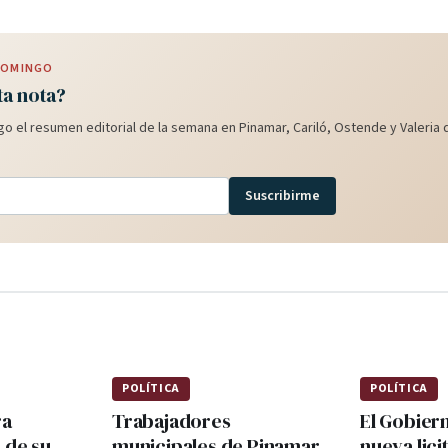
 DOMINGO
ta nota?
o el resumen editorial de la semana en Pinamar, Cariló, Ostende y Valeria d
Suscribirme
POLÍTICA
POLÍTICA
ra
Trabajadores
El Gobier
 de su
municipales de Pinamar
nueva lici