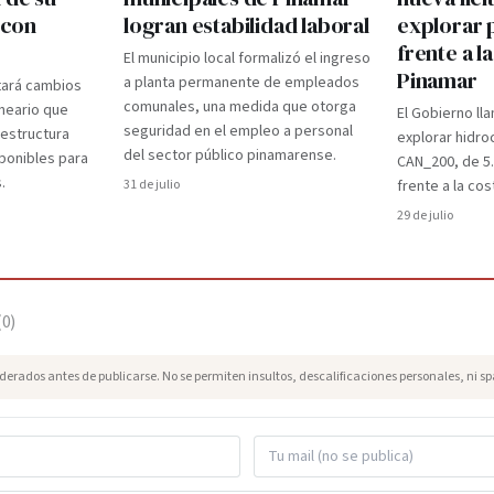
 con
logran estabilidad laboral
explorar 
frente a l
El municipio local formalizó el ingreso
Pinamar
a planta permanente de empleados
tará cambios
comunales, una medida que otorga
lneario que
El Gobierno lla
seguridad en el empleo a personal
aestructura
explorar hidro
del sector público pinamarense.
ponibles para
CAN_200, de 5
.
31 de julio
frente a la cos
29 de julio
(
0
)
erados antes de publicarse. No se permiten insultos, descalificaciones personales, ni s