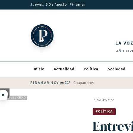
Saltar al contenido
Jueves, 6 De Agosto
· Pinamar
LA VO
AÑO
XLV
Inicio
Actualidad
Política
Sociedad
PINAMAR HOY
·
💵 Dólar blue
$
1540
· oficial $
1520
×
PUBLICIDAD
Inicio
›
Política
POLÍTICA
Entrevi