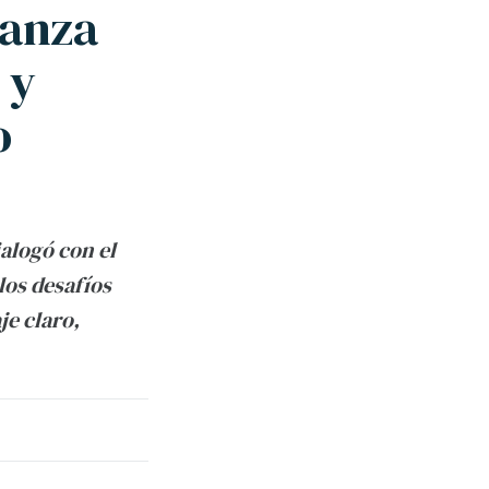
ianza
 y
o
alogó con el
los desafíos
je claro,