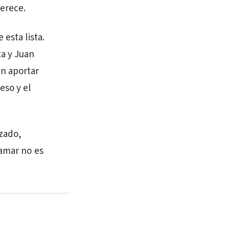
erece.
esta lista.
a y Juan
en aportar
eso y el
azado,
namar no es