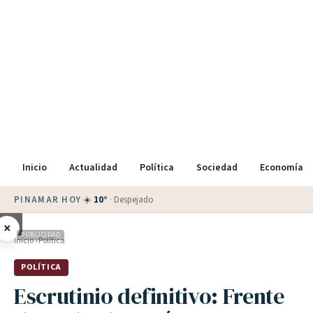
Inicio
Actualidad
Política
Sociedad
Economía
PINAMAR HOY
·
💵 Dólar blue
$
1525
· oficial $
1520
×
PUBLICIDAD
Inicio
›
Política
POLÍTICA
Escrutinio definitivo: Frente