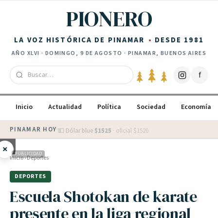
Saltar al contenido
PIONERO
LA VOZ HISTÓRICA DE PINAMAR
DESDE 1981
AÑO
XLVI
·
DOMINGO, 9 DE AGOSTO
· PINAMAR, BUENOS AIRES
f
Inicio
Actualidad
Política
Sociedad
Economía
PINAMAR HOY
·
💵 Dólar blue
$
1525
· oficial $
1520
×
PUBLICIDAD
Inicio
›
Deportes
DEPORTES
Escuela Shotokan de karate
presente en la liga regional