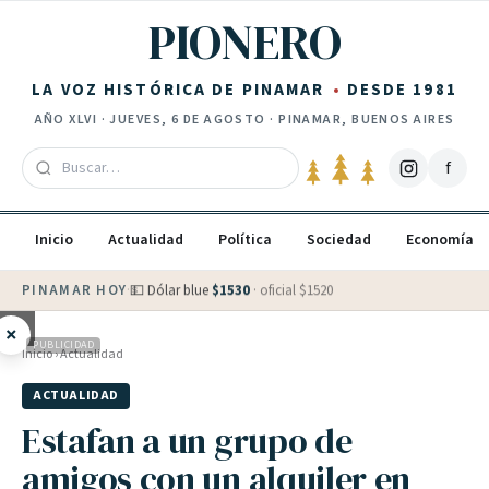
Saltar al contenido
PIONERO
LA VOZ HISTÓRICA DE PINAMAR
DESDE 1981
AÑO
XLVI
·
JUEVES, 6 DE AGOSTO
· PINAMAR, BUENOS AIRES
f
Inicio
Actualidad
Política
Sociedad
Economía
PINAMAR HOY
·
💵 Dólar blue
$
1530
· oficial $
1520
×
PUBLICIDAD
Inicio
›
Actualidad
ACTUALIDAD
Estafan a un grupo de
amigos con un alquiler en