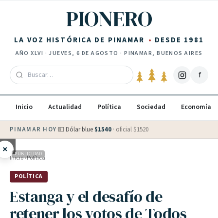
Saltar al contenido
PIONERO
LA VOZ HISTÓRICA DE PINAMAR
DESDE 1981
AÑO
XLVI
·
JUEVES, 6 DE AGOSTO
· PINAMAR, BUENOS AIRES
f
Inicio
Actualidad
Política
Sociedad
Economía
PINAMAR HOY
·
💵 Dólar blue
$
1540
· oficial $
1520
×
PUBLICIDAD
Inicio
›
Política
POLÍTICA
Estanga y el desafío de
retener los votos de Todos