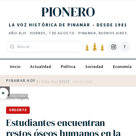
Saltar al contenido
PIONERO
LA VOZ HISTÓRICA DE PINAMAR
DESDE 1981
AÑO
XLVI
·
VIERNES, 7 DE AGOSTO
· PINAMAR, BUENOS AIRES
f
Inicio
Actualidad
Política
Sociedad
Economía
PINAMAR HOY
·
💵 Dólar blue
$
1525
· oficial $
1520
×
PUBLICIDAD
Inicio
›
Urgente
URGENTE
Estudiantes encuentran
restos óseos humanos en la