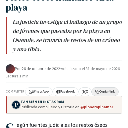
playa
La justicia investiga el hallazgo de un grupo
de jóvenes que paseaba por la playa en
Ostende, se trataría de restos de un cráneo
y una tibia.
Por
·
26 de octubre de 2022
·
Actualizado el
31 de mayo de 2026
·
Lectura 1 min
COMPARTIR
WhatsApp
Facebook
X
Copiar link
TAMBIÉN EN INSTAGRAM
Publicada como Feed y Historia en
@pioneropinamar
egún fuentes judiciales los restos óseos