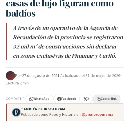
casas de lujo figuran como
baldíos
A través de un operativo de la Agencia de
Recaudación de la provincia se registraron
32 mil m² de construcciones sin declarar
en zonas exclusivas de Pinamar y Cariló.
Por
·
27 de agosto de 2021
·
Actualizado el
31 de mayo de 2026
·
Lectura 2 min
COMPARTIR
WhatsApp
Facebook
X
Copiar link
TAMBIÉN EN INSTAGRAM
Publicada como Feed y Historia en
@pioneropinamar