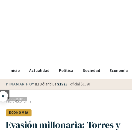
Inicio
Actualidad
Política
Sociedad
Economía
PINAMAR HOY
·
💵 Dólar blue
$
1525
· oficial $
1520
×
PUBLICIDAD
Inicio
›
Economía
ECONOMÍA
Evasión millonaria: Torres y