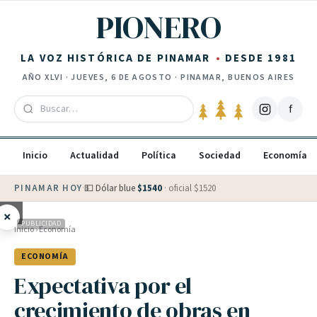
Saltar al contenido
PIONERO
LA VOZ HISTÓRICA DE PINAMAR
DESDE 1981
AÑO
XLVI
·
JUEVES, 6 DE AGOSTO
· PINAMAR, BUENOS AIRES
f
Inicio
Actualidad
Política
Sociedad
Economía
PINAMAR HOY
·
💵 Dólar blue
$
1540
· oficial $
1520
×
PUBLICIDAD
Inicio
›
Economía
ECONOMÍA
Expectativa por el
crecimiento de obras en