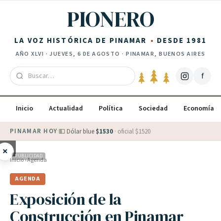
Saltar al contenido
PIONERO
LA VOZ HISTÓRICA DE PINAMAR
DESDE 1981
AÑO
XLVI
·
JUEVES, 6 DE AGOSTO
· PINAMAR, BUENOS AIRES
f
Inicio
Actualidad
Política
Sociedad
Economía
PINAMAR HOY
·
💵 Dólar blue
$
1530
· oficial $
1520
×
PUBLICIDAD
Inicio
›
Agenda
AGENDA
Exposición de la
Construcción en Pinamar