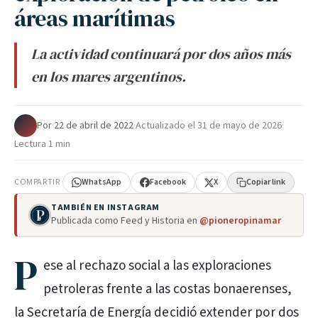
áreas marítimas
La actividad continuará por dos años más
en los mares argentinos.
Por
·
22 de abril de 2022
·
Actualizado el
31 de mayo de 2026
·
Lectura 1 min
COMPARTIR
WhatsApp
Facebook
X
Copiar link
TAMBIÉN EN INSTAGRAM
Publicada como Feed y Historia en
@pioneropinamar
P
ese al rechazo social a las exploraciones
petroleras frente a las costas bonaerenses,
la Secretaría de Energía decidió extender por dos