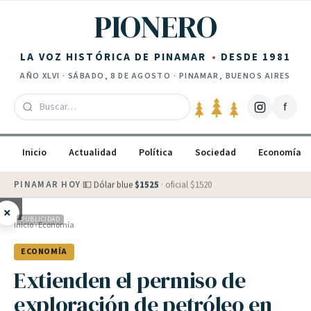
Saltar al contenido
PIONERO
LA VOZ HISTÓRICA DE PINAMAR
DESDE 1981
AÑO
XLVI
·
SÁBADO, 8 DE AGOSTO
· PINAMAR, BUENOS AIRES
f
Inicio
Actualidad
Política
Sociedad
Economía
PINAMAR HOY
·
💵 Dólar blue
$
1525
· oficial $
1520
×
PUBLICIDAD
Inicio
›
Economía
ECONOMÍA
Extienden el permiso de
exploración de petróleo en