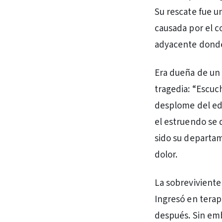
Su rescate fue 
causada por el c
adyacente donde
Era dueña de un 
tragedia: “Escuc
desplome del edif
el estruendo se 
sido su departam
dolor.
La sobreviviente
Ingresó en terap
después. Sin emb