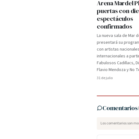
Arena Mardel P
puertas con di
espectáculos
confirmados
La nueva sala de Mar d
presentará su programa
con artistas nacionale
internacionales a parti
Fabulosos Cadillacs, D
Flavio Mendoza y No Te
31 de julio
Comentarios
Los comentarios son mod