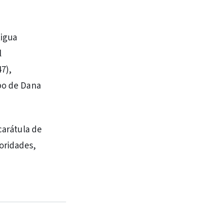
tigua
l
47),
rpo de Dana
carátula de
oridades,