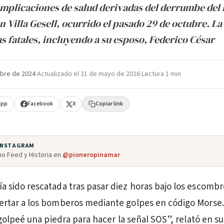
mplicaciones de salud derivadas del derrumbe del 
 Villa Gesell, ocurrido el pasado 29 de octubre. La
s fatales, incluyendo a su esposo, Federico César
bre de 2024
·
Actualizado el
31 de mayo de 2026
·
Lectura 1 min
App
Facebook
X
Copiar link
 INSTAGRAM
o Feed y Historia en
@pioneropinamar
a sido rescatada tras pasar diez horas bajo los escombr
ertar a los bomberos mediante golpes en código Morse.
olpeé una piedra para hacer la señal SOS”, relató en 