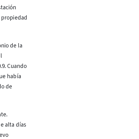
stación
a propiedad
nio de la
l
0.9. Cuando
que había
do de
te.
e alta días
uevo