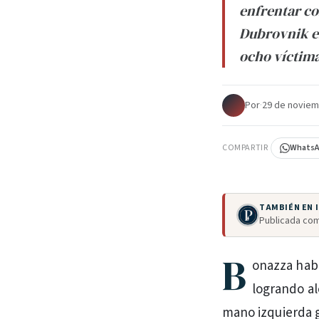
enfrentar co
Dubrovnik en
ocho víctima
Por
·
29 de noviem
COMPARTIR
Whats
TAMBIÉN EN
Publicada com
B
onazza habí
logrando al
mano izquierda g