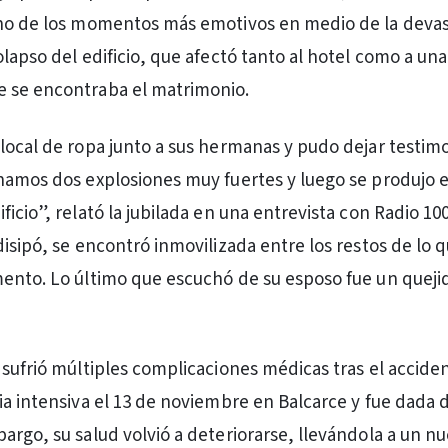
uno de los momentos más emotivos en medio de la deva
olapso del edificio, que afectó tanto al hotel como a un
 se encontraba el matrimonio.
local de ropa junto a sus hermanas y pudo dejar testimo
hamos dos explosiones muy fuertes y luego se produjo e
icio”, relató la jubilada en una entrevista con Radio 10
disipó, se encontró inmovilizada entre los restos de lo 
ento. Lo último que escuchó de su esposo fue un queji
 sufrió múltiples complicaciones médicas tras el acciden
ia intensiva el 13 de noviembre en Balcarce y fue dada d
argo, su salud volvió a deteriorarse, llevándola a un n