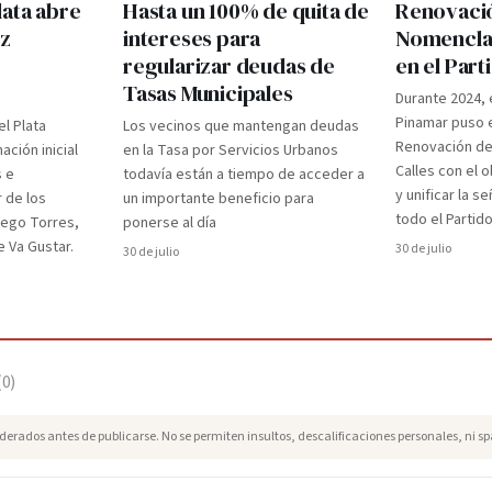
lata abre
Hasta un 100% de quita de
Renovaci
ez
intereses para
Nomenclad
regularizar deudas de
en el Par
Tasas Municipales
Durante 2024, 
Pinamar puso e
el Plata
Los vecinos que mantengan deudas
Renovación d
ción inicial
en la Tasa por Servicios Urbanos
Calles con el 
s e
todavía están a tiempo de acceder a
y unificar la s
r de los
un importante beneficio para
todo el Partido
iego Torres,
ponerse al día
 Va Gustar.
30 de julio
30 de julio
(
0
)
erados antes de publicarse. No se permiten insultos, descalificaciones personales, ni s