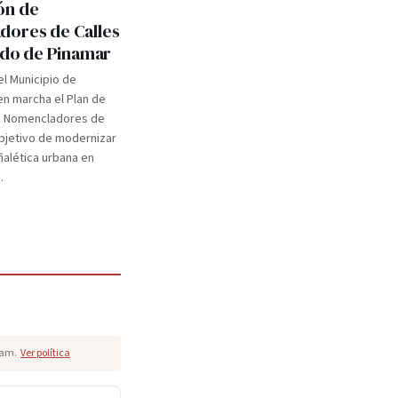
ón de
ores de Calles
tido de Pinamar
el Municipio de
n marcha el Plan de
e Nomencladores de
objetivo de modernizar
eñalética urbana en
.
pam.
Ver política