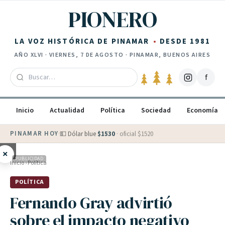
Saltar al contenido
PIONERO
LA VOZ HISTÓRICA DE PINAMAR
DESDE 1981
AÑO
XLVI
·
VIERNES, 7 DE AGOSTO
· PINAMAR, BUENOS AIRES
f
Inicio
Actualidad
Política
Sociedad
Economía
PINAMAR HOY
·
💵 Dólar blue
$
1530
· oficial $
1520
×
PUBLICIDAD
Inicio
›
Política
POLÍTICA
Fernando Gray advirtió
sobre el impacto negativo