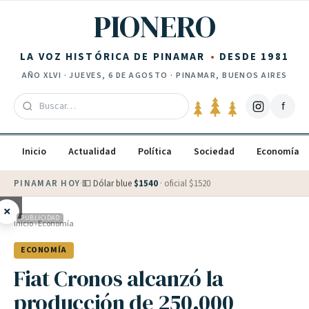
Saltar al contenido
PIONERO
LA VOZ HISTÓRICA DE PINAMAR
DESDE 1981
AÑO
XLVI
·
JUEVES, 6 DE AGOSTO
· PINAMAR, BUENOS AIRES
f
Inicio
Actualidad
Política
Sociedad
Economía
PINAMAR HOY
·
💵 Dólar blue
$
1540
· oficial $
1520
×
PUBLICIDAD
Inicio
›
Economía
ECONOMÍA
Fiat Cronos alcanzó la
producción de 250.000