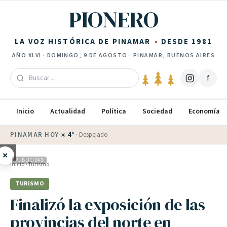
Saltar al contenido
PIONERO
LA VOZ HISTÓRICA DE PINAMAR
DESDE 1981
AÑO
XLVI
·
DOMINGO, 9 DE AGOSTO
· PINAMAR, BUENOS AIRES
f
Inicio
Actualidad
Política
Sociedad
Economía
PINAMAR HOY
·
💵 Dólar blue
$
1525
· oficial $
1520
×
PUBLICIDAD
Inicio
›
Turismo
TURISMO
Finalizó la exposición de las
provincias del norte en