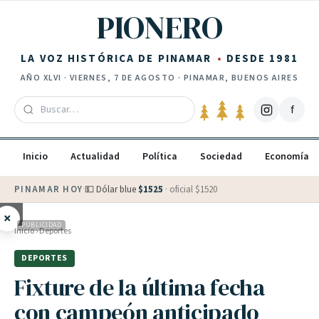
Saltar al contenido
PIONERO
LA VOZ HISTÓRICA DE PINAMAR
DESDE 1981
AÑO
XLVI
·
VIERNES, 7 DE AGOSTO
· PINAMAR, BUENOS AIRES
f
Inicio
Actualidad
Política
Sociedad
Economía
PINAMAR HOY
·
💵 Dólar blue
$
1525
· oficial $
1520
×
PUBLICIDAD
Inicio
›
Deportes
DEPORTES
Fixture de la última fecha
con campeón anticipado