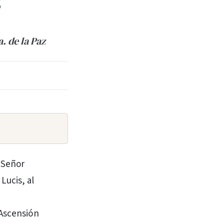
”
. de la Paz
l Señor
Lucis, al
 Ascensión