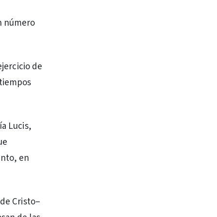
ón número
ejercicio de
 tiempos
ía Lucis,
ue
anto, en
 de Cristo–