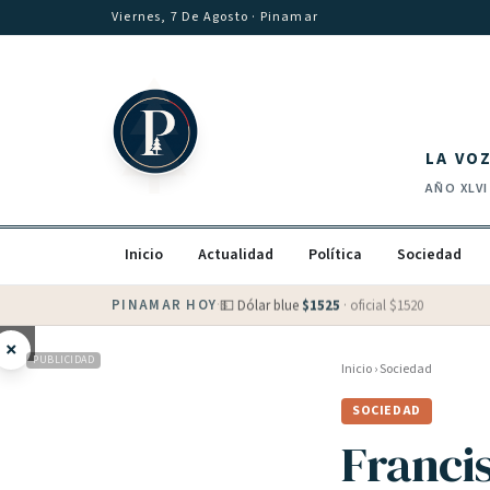
Saltar al contenido
Viernes, 7 De Agosto
· Pinamar
LA VO
AÑO
XLVI
Inicio
Actualidad
Política
Sociedad
PINAMAR HOY
·
💵 Dólar blue
$
1525
· oficial $
1520
×
PUBLICIDAD
Inicio
›
Sociedad
SOCIEDAD
Francis