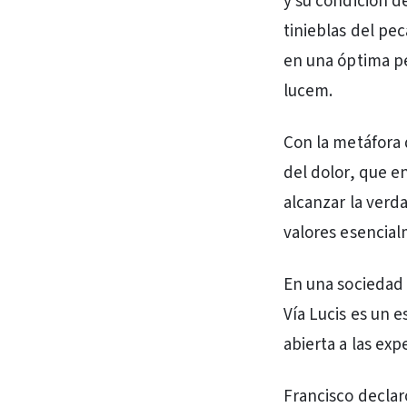
y su condición d
tinieblas del pec
en una óptima pe
lucem.
Con la metáfora d
del dolor, que en
alcanzar la verda
valores esencial
En una sociedad 
Vía Lucis es un e
abierta a las exp
Francisco declar