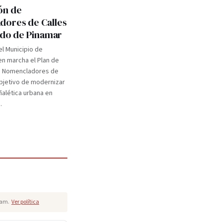
ón de
ores de Calles
tido de Pinamar
el Municipio de
n marcha el Plan de
e Nomencladores de
objetivo de modernizar
eñalética urbana en
.
pam.
Ver política