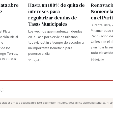
lata abre
Hasta un 100% de quita de
Renovaci
ez
intereses para
Nomenclad
regularizar deudas de
en el Par
Tasas Municipales
Durante 2024, 
Pinamar puso e
el Plata
Los vecinos que mantengan deudas
Renovación d
ción inicial
en la Tasa por Servicios Urbanos
Calles con el 
s e
todavía están a tiempo de acceder a
y unificar la s
r de los
un importante beneficio para
todo el Partido
iego Torres,
ponerse al día
 Va Gustar.
30 de julio
30 de julio
(
0
)
erados antes de publicarse. No se permiten insultos, descalificaciones personales, ni s