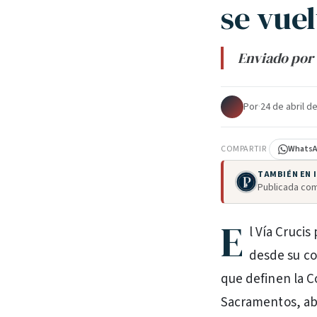
se vuel
Enviado por 
Por
·
24 de abril d
COMPARTIR
Whats
TAMBIÉN EN
Publicada com
E
l Vía Cruci
desde su co
que definen la Co
Sacramentos, aba