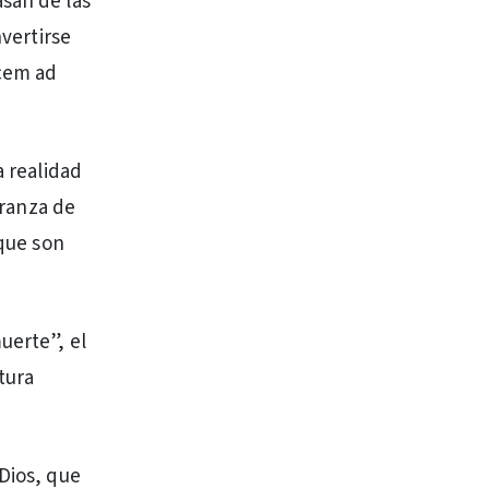
asan de las
nvertirse
ucem ad
a realidad
eranza de
 que son
uerte”, el
tura
 Dios, que