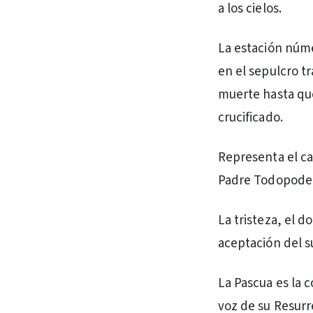
a los cielos.
La estación núme
en el sepulcro t
muerte hasta que
crucificado.
Representa el ca
Padre Todopoder
La tristeza, el d
aceptación del s
La Pascua es la c
voz de su Resurre