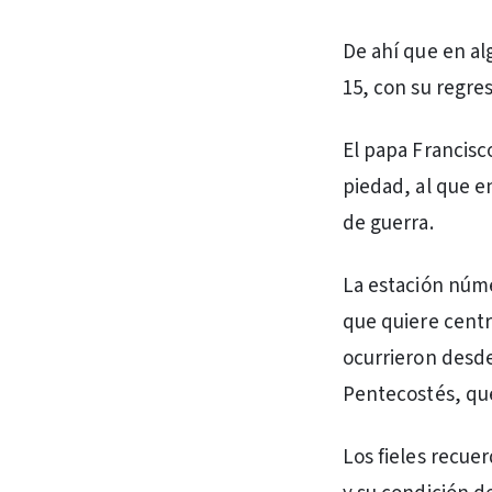
De ahí que en al
15, con su regres
El papa Francisco
piedad, al que e
de guerra.
La estación núme
que quiere centr
ocurrieron desde
Pentecostés, que
Los fieles recue