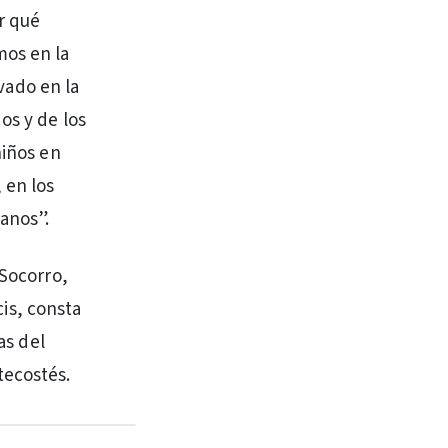
r qué
mos en la
avado en la
os y de los
niños en
 en los
manos”.
 Socorro,
cis, consta
as del
tecostés.