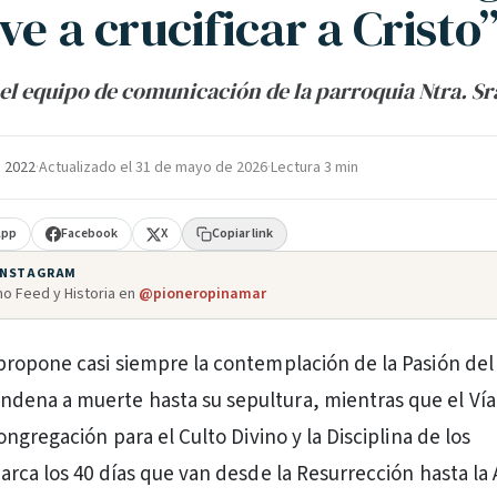
ve a crucificar a Cristo
el equipo de comunicación de la parroquia Ntra. Sra
e 2022
·
Actualizado el
31 de mayo de 2026
·
Lectura 3 min
App
Facebook
X
Copiar link
 INSTAGRAM
o Feed y Historia en
@pioneropinamar
s propone casi siempre la contemplación de la Pasión de
ndena a muerte hasta su sepultura, mientras que el Vía 
ngregación para el Culto Divino y la Disciplina de los
rca los 40 días que van desde la Resurrección hasta la