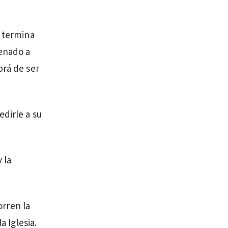
s termina
denado a
brá de ser
edirle a su
 la
orren la
a Iglesia.