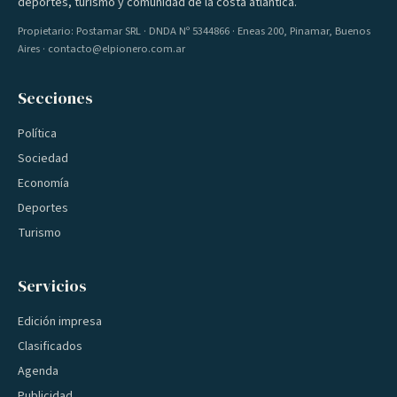
deportes, turismo y comunidad de la costa atlántica.
Propietario: Postamar SRL · DNDA Nº 5344866 · Eneas 200, Pinamar, Buenos
Aires · contacto@elpionero.com.ar
Secciones
Política
Sociedad
Economía
Deportes
Turismo
Servicios
Edición impresa
Clasificados
Agenda
Publicidad