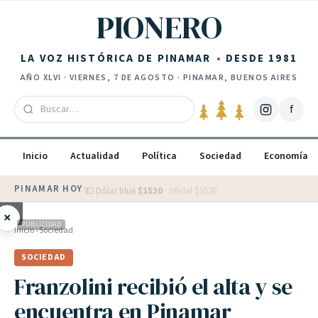
Saltar al contenido
PIONERO
LA VOZ HISTÓRICA DE PINAMAR
DESDE 1981
AÑO
XLVI
·
VIERNES, 7 DE AGOSTO
· PINAMAR, BUENOS AIRES
f
Inicio
Actualidad
Política
Sociedad
Economía
PINAMAR HOY
·
💵 Dólar blue
$
1530
· oficial $
1520
×
PUBLICIDAD
Inicio
›
Sociedad
SOCIEDAD
Franzolini recibió el alta y se
encuentra en Pinamar