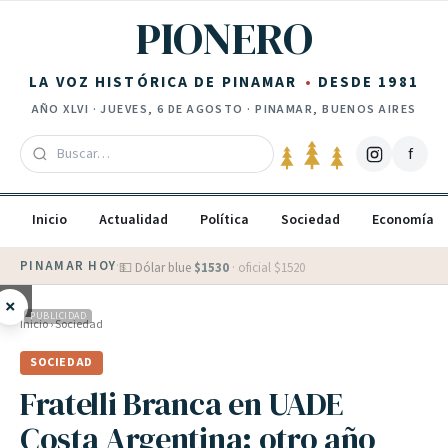
Saltar al contenido
PIONERO
LA VOZ HISTÓRICA DE PINAMAR
DESDE 1981
AÑO
XLVI
·
JUEVES, 6 DE AGOSTO
· PINAMAR, BUENOS AIRES
f
Inicio
Actualidad
Política
Sociedad
Economía
PINAMAR HOY
·
💵 Dólar blue
$
1530
· oficial $
1520
×
PUBLICIDAD
Inicio
›
Sociedad
SOCIEDAD
Fratelli Branca en UADE
Costa Argentina: otro año