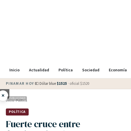
Inicio
Actualidad
Política
Sociedad
Economía
PINAMAR HOY
·
💵 Dólar blue
$
1525
· oficial $
1520
×
PUBLICIDAD
Inicio
›
Política
POLÍTICA
Fuerte cruce entre