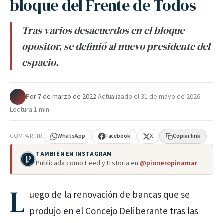
bloque del Frente de Todos
Tras varios desacuerdos en el bloque
opositor, se definió al nuevo presidente del
espacio.
Por
·
7 de marzo de 2022
·
Actualizado el
31 de mayo de 2026
·
Lectura 1 min
COMPARTIR
WhatsApp
Facebook
X
Copiar link
TAMBIÉN EN INSTAGRAM
Publicada como Feed y Historia en
@pioneropinamar
L
uego de la renovación de bancas que se
produjo en el Concejo Deliberante tras las