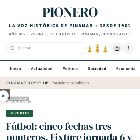
Saltar al contenido
PIONERO
LA VOZ HISTÓRICA DE PINAMAR
DESDE 1981
AÑO
XLVI
·
VIERNES, 7 DE AGOSTO
· PINAMAR, BUENOS AIRES
f
Inicio
Actualidad
Política
Sociedad
Economía
PINAMAR HOY
·
💵 Dólar blue
$
1525
· oficial $
1520
×
PUBLICIDAD
Inicio
›
Deportes
DEPORTES
Fútbol: cinco fechas tres
punteros. Fixture jornada 6 y