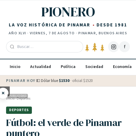
Saltar al contenido
PIONERO
LA VOZ HISTÓRICA DE PINAMAR
DESDE 1981
AÑO
XLVI
·
VIERNES, 7 DE AGOSTO
· PINAMAR, BUENOS AIRES
f
Inicio
Actualidad
Política
Sociedad
Economía
PINAMAR HOY
·
💵 Dólar blue
$
1530
· oficial $
1520
×
PUBLICIDAD
Inicio
›
Deportes
DEPORTES
Fútbol: el verde de Pinamar
puntero