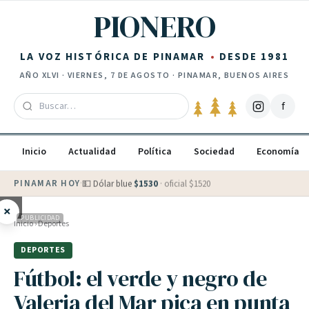
Saltar al contenido
PIONERO
LA VOZ HISTÓRICA DE PINAMAR
DESDE 1981
AÑO
XLVI
·
VIERNES, 7 DE AGOSTO
· PINAMAR, BUENOS AIRES
f
Inicio
Actualidad
Política
Sociedad
Economía
PINAMAR HOY
·
💵 Dólar blue
$
1530
· oficial $
1520
×
PUBLICIDAD
Inicio
›
Deportes
DEPORTES
Fútbol: el verde y negro de
Valeria del Mar pica en punta