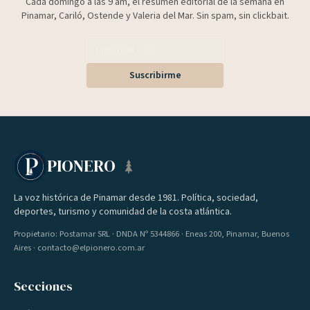
Cada domingo a las 9 am, el resumen editorial de la semana en
Pinamar, Cariló, Ostende y Valeria del Mar. Sin spam, sin clickbait.
Suscribirme
PIONERO
La voz histórica de Pinamar desde 1981. Política, sociedad,
deportes, turismo y comunidad de la costa atlántica.
Propietario: Postamar SRL · DNDA Nº 5344866 · Eneas 200, Pinamar, Buenos
Aires · contacto@elpionero.com.ar
Secciones