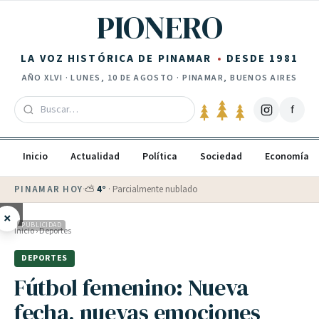
Saltar al contenido
PIONERO
LA VOZ HISTÓRICA DE PINAMAR
DESDE 1981
AÑO
XLVI
·
LUNES, 10 DE AGOSTO
· PINAMAR, BUENOS AIRES
f
Inicio
Actualidad
Política
Sociedad
Economía
PINAMAR HOY
·
⛅
4
°
·
Parcialmente nublado
×
PUBLICIDAD
Inicio
›
Deportes
DEPORTES
Fútbol femenino: Nueva
fecha, nuevas emociones