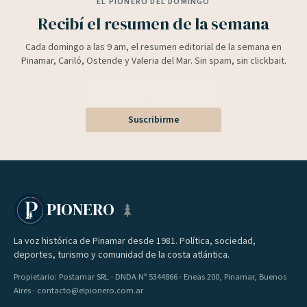
EL PIONERO DEL DOMINGO
Recibí el resumen de la semana
Cada domingo a las 9 am, el resumen editorial de la semana en
Pinamar, Cariló, Ostende y Valeria del Mar. Sin spam, sin clickbait.
Suscribirme
PIONERO
La voz histórica de Pinamar desde 1981. Política, sociedad,
deportes, turismo y comunidad de la costa atlántica.
Propietario: Postamar SRL · DNDA Nº 5344866 · Eneas 200, Pinamar, Buenos
Aires · contacto@elpionero.com.ar