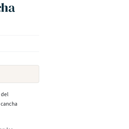
cha
 del
a cancha