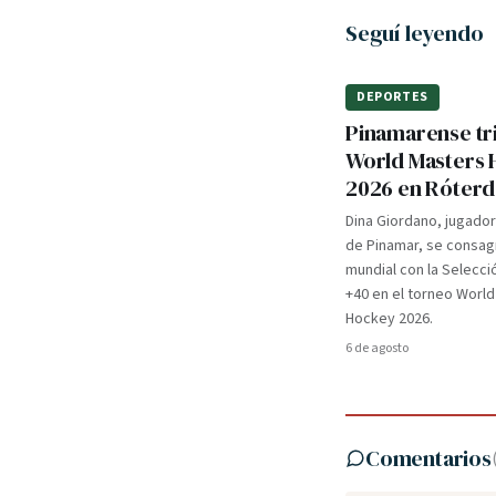
Seguí leyendo
DEPORTES
Pinamarense tri
World Masters
2026 en Róter
Dina Giordano, jugado
de Pinamar, se consa
mundial con la Selecci
+40 en el torneo Worl
Hockey 2026.
6 de agosto
Comentarios