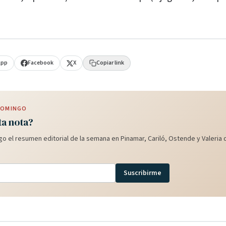
App
Facebook
X
Copiar link
 DOMINGO
ta nota?
o el resumen editorial de la semana en Pinamar, Cariló, Ostende y Valeria d
Suscribirme