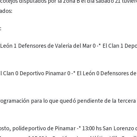
cotejos disputados por la zona B el día sábado 21 tuvier
tados:
:
El León 1 Defensores de Valeria del Mar 0 -* El Clan 1 Dep
 El Clan 0 Deportivo Pinamar 0 -* El León 0 Defensores de
rogramación para lo que quedó pendiente de la tercera
sto, polideportivo de Pinamar -* 13:00 hs San Lorenzo d