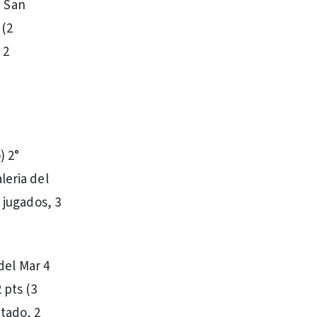
° San
 (2
 2
) 2°
leria del
 jugados, 3
 del Mar 4
 pts (3
atado, 2