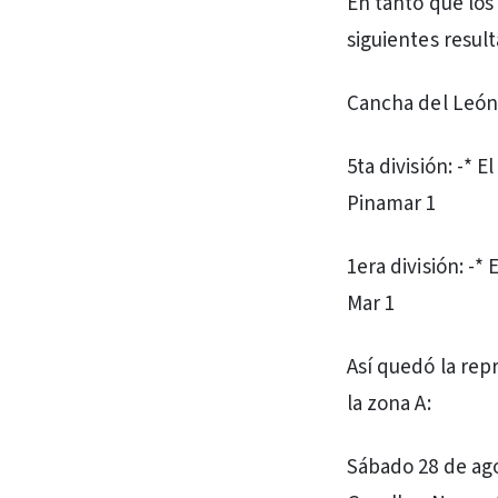
En tanto que los 
siguientes resul
Cancha del León
5ta división: -* 
Pinamar 1
1era división: -*
Mar 1
Así quedó la rep
la zona A:
Sábado 28 de ago