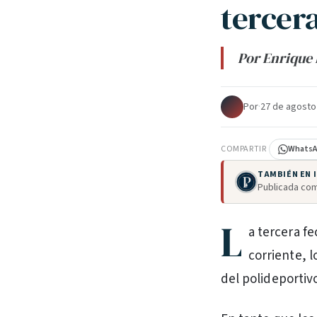
tercera
Por Enrique 
Por
·
27 de agosto
COMPARTIR
Whats
TAMBIÉN EN
Publicada com
L
a tercera f
corriente, l
del polideportiv