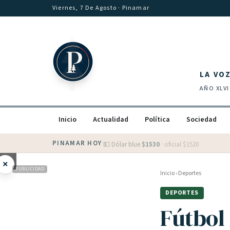
Saltar al contenido
Viernes, 7 De Agosto
· Pinamar
LA VO
AÑO
XLVI
Inicio
Actualidad
Política
Sociedad
PINAMAR HOY
·
💵 Dólar blue
$
1530
· oficial $
1520
×
PUBLICIDAD
Inicio
›
Deportes
DEPORTES
Fútbol