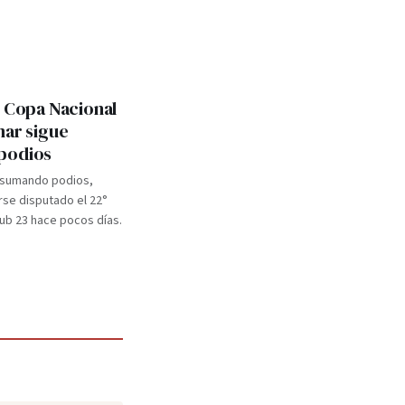
: Copa Nacional
mar sigue
podios
 sumando podios,
se disputado el 22°
b 23 hace pocos días.