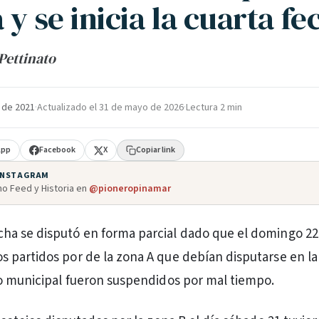
 y se inicia la cuarta fe
Pettinato
 de 2021
·
Actualizado el
31 de mayo de 2026
·
Lectura 2 min
App
Facebook
X
Copiar link
 INSTAGRAM
o Feed y Historia en
@pioneropinamar
echa se disputó en forma parcial dado que el domingo 22
os partidos por de la zona A que debían disputarse en l
o municipal fueron suspendidos por mal tiempo.