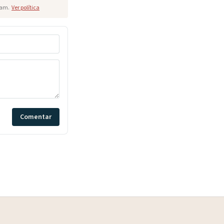
pam.
Ver política
Comentar