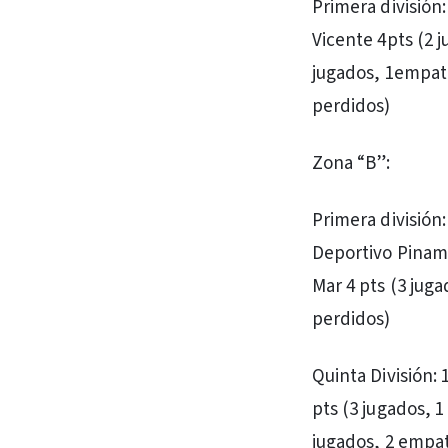
Primera división:
Vicente 4pts (2 
jugados, 1empato,
perdidos)
Zona “B”:
Primera división:
Deportivo Pinama
Mar 4 pts (3 juga
perdidos)
Quinta División: 
pts (3 jugados, 
jugados, 2 empat