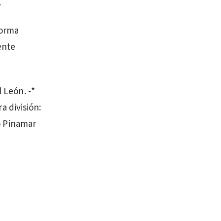
.
forma
ente
 León. -*
ra división:
vo Pinamar