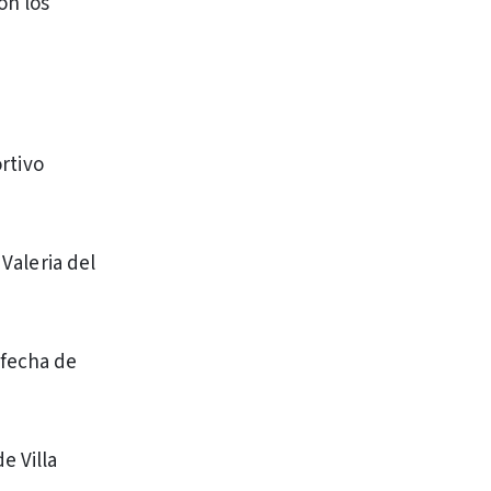
on los
ortivo
 Valeria del
 fecha de
e Villa