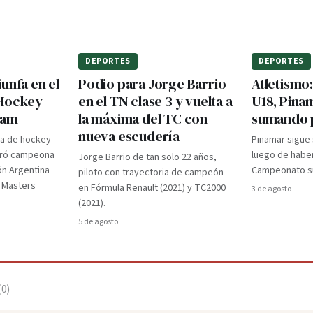
DEPORTES
DEPORTES
unfa en el
Podio para Jorge Barrio
Atletismo
 Hockey
en el TN clase 3 y vuelta a
U18, Pina
dam
la máxima del TC con
sumando 
nueva escudería
ra de hockey
Pinamar sigue
gró campeona
luego de haber
Jorge Barrio de tan solo 22 años,
ón Argentina
Campeonato su
piloto con trayectoria de campeón
d Masters
en Fórmula Renault (2021) y TC2000
3 de agosto
(2021).
5 de agosto
(
0
)