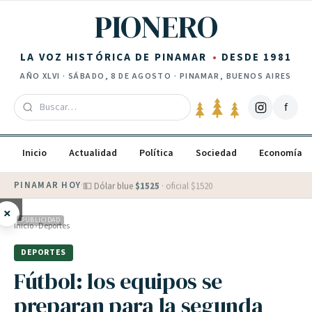
Saltar al contenido
PIONERO
LA VOZ HISTÓRICA DE PINAMAR
DESDE 1981
AÑO
XLVI
·
SÁBADO, 8 DE AGOSTO
· PINAMAR, BUENOS AIRES
f
Inicio
Actualidad
Política
Sociedad
Economía
PINAMAR HOY
·
💵 Dólar blue
$
1525
· oficial $
1520
×
PUBLICIDAD
Inicio
›
Deportes
DEPORTES
Fútbol: los equipos se
preparan para la segunda