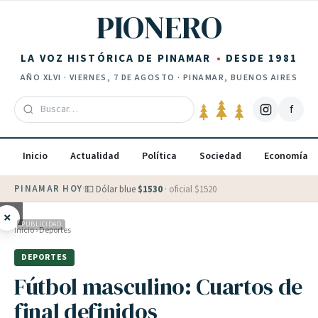
Saltar al contenido
PIONERO
LA VOZ HISTÓRICA DE PINAMAR
DESDE 1981
AÑO
XLVI
·
VIERNES, 7 DE AGOSTO
· PINAMAR, BUENOS AIRES
f
Inicio
Actualidad
Política
Sociedad
Economía
PINAMAR HOY
·
💵 Dólar blue
$
1530
· oficial $
1520
×
PUBLICIDAD
Inicio
›
Deportes
DEPORTES
Fútbol masculino: Cuartos de
final definidos