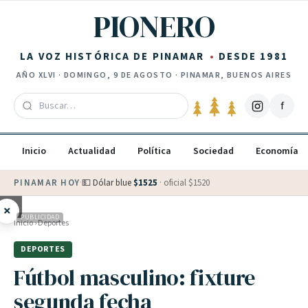
Saltar al contenido
PIONERO
LA VOZ HISTÓRICA DE PINAMAR
DESDE 1981
AÑO
XLVI
·
DOMINGO, 9 DE AGOSTO
· PINAMAR, BUENOS AIRES
f
Inicio
Actualidad
Política
Sociedad
Economía
PINAMAR HOY
·
💵 Dólar blue
$
1525
· oficial $
1520
×
PUBLICIDAD
Inicio
›
Deportes
DEPORTES
Fútbol masculino: fixture
segunda fecha