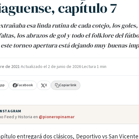
aguense, capítulo 7
xtrañaba esa linda rutina de cada cotejo, los goles, 
faltas, los abrazos de gol y todo el folklore del fútb
este torneo apertura está dejando muy buenas imp
re de 2021
·
Actualizado el
2 de junio de 2026
·
Lectura 1 min
App
Facebook
X
Copiar link
 INSTAGRAM
o Feed y Historia en
@pioneropinamar
apítulo entregará dos clásicos, Deportivo vs San Vicente