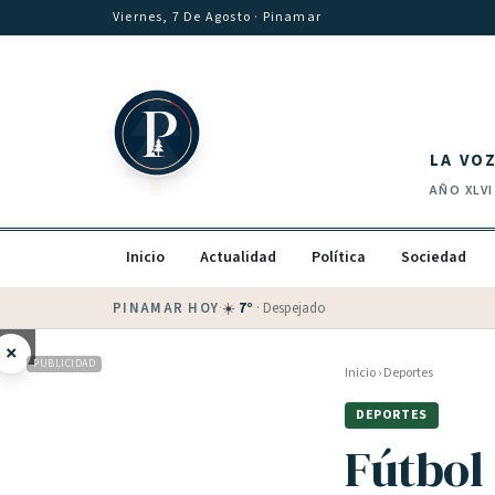
Saltar al contenido
Viernes, 7 De Agosto
· Pinamar
LA VO
AÑO
XLVI
Inicio
Actualidad
Política
Sociedad
PINAMAR HOY
·
💵 Dólar blue
$
1530
· oficial $
1520
×
PUBLICIDAD
Inicio
›
Deportes
DEPORTES
Fútbol