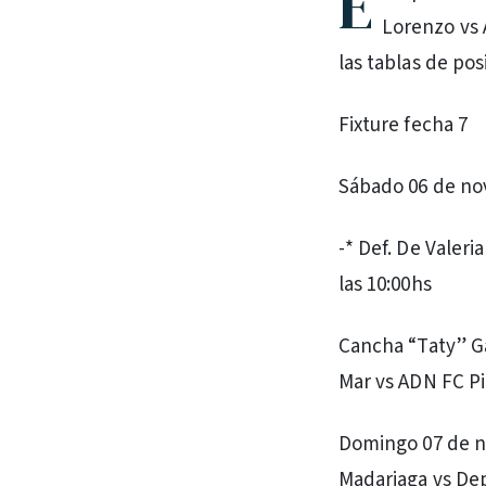
E
Lorenzo vs A
las tablas de pos
Fixture fecha 7
Sábado 06 de nov
-* Def. De Valeri
las 10:00hs
Cancha “Taty” Ga
Mar vs ADN FC Pin
Domingo 07 de no
Madariaga vs Dep