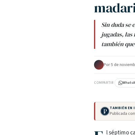
madari
Sin duda se e
jugadas, las 
también que 
Por
·
5 de noviemb
COMPARTIR
Whats
TAMBIÉN EN
Publicada com
l séptimo c