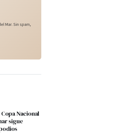
el Mar. Sin spam,
: Copa Nacional
mar sigue
podios