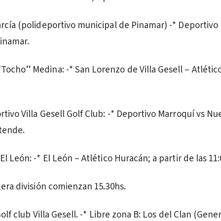
rcía (polideportivo municipal de Pinamar) -* Deportivo
inamar.
ocho” Medina: -* San Lorenzo de Villa Gesell – Atlético 
tivo Villa Gesell Golf Club: -* Deportivo Marroquí vs Nu
tende.
l León: -* El León – Atlético Huracán; a partir de las 11:
1era división comienzan 15.30hs.
Golf club Villa Gesell. -* Libre zona B: Los del Clan (Gene