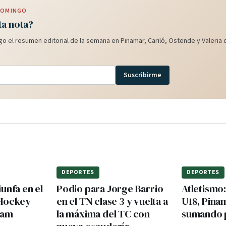
 DOMINGO
ta nota?
o el resumen editorial de la semana en Pinamar, Cariló, Ostende y Valeria d
Suscribirme
DEPORTES
DEPORTES
unfa en el
Podio para Jorge Barrio
Atletismo
 Hockey
en el TN clase 3 y vuelta a
U18, Pina
dam
la máxima del TC con
sumando 