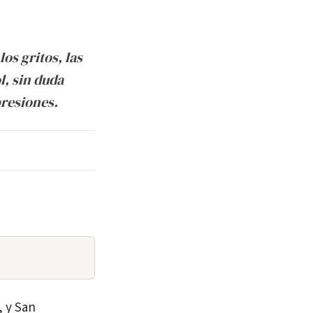
los gritos, las
ol, sin duda
resiones.
, y San