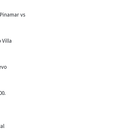
 Pinamar vs
Villa
evo
00.
ral