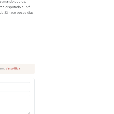
 sumando podios,
se disputado el 22°
b 23 hace pocos días.
pam.
Ver política