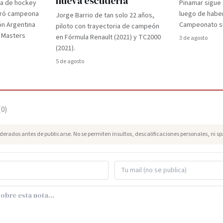
nueva escudería
ra de hockey
Pinamar sigue
gró campeona
luego de haber
Jorge Barrio de tan solo 22 años,
ón Argentina
Campeonato su
piloto con trayectoria de campeón
d Masters
en Fórmula Renault (2021) y TC2000
3 de agosto
(2021).
5 de agosto
(
0
)
erados antes de publicarse. No se permiten insultos, descalificaciones personales, ni s