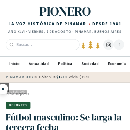
Saltar al contenido
PIONERO
LA VOZ HISTÓRICA DE PINAMAR
DESDE 1981
AÑO
XLVI
·
VIERNES, 7 DE AGOSTO
· PINAMAR, BUENOS AIRES
f
Inicio
Actualidad
Política
Sociedad
Economía
PINAMAR HOY
·
💵 Dólar blue
$
1530
· oficial $
1520
×
PUBLICIDAD
Inicio
›
Deportes
DEPORTES
Fútbol masculino: Se larga la
tercera fecha