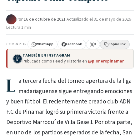
Por
·
16 de octubre de 2021
·
Actualizado el
31 de mayo de 2026
·
Lectura 1 min
COMPARTIR
WhatsApp
Facebook
X
Copiar link
TAMBIÉN EN INSTAGRAM
Publicada como Feed y Historia en
@pioneropinamar
L
a tercera fecha del torneo apertura de la liga
madariaguense sigue entregando emociones
y buen fútbol. El recientemente creado club ADN
F.C de Pinamar logró su primera victoria frente a
Deportivo Marroquí de Villa Gesell. Por otra parte,
en uno de los partidos esperados de la fecha, San