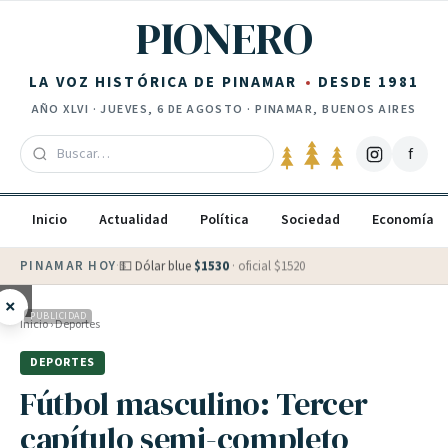
Saltar al contenido
PIONERO
LA VOZ HISTÓRICA DE PINAMAR
DESDE 1981
AÑO
XLVI
·
JUEVES, 6 DE AGOSTO
· PINAMAR, BUENOS AIRES
f
Inicio
Actualidad
Política
Sociedad
Economía
PINAMAR HOY
·
💵 Dólar blue
$
1530
· oficial $
1520
×
PUBLICIDAD
Inicio
›
Deportes
DEPORTES
Fútbol masculino: Tercer
capítulo semi-completo