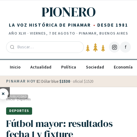
Saltar al contenido
PIONERO
LA VOZ HISTÓRICA DE PINAMAR
DESDE 1981
AÑO
XLVI
·
VIERNES, 7 DE AGOSTO
· PINAMAR, BUENOS AIRES
f
Inicio
Actualidad
Política
Sociedad
Economía
PINAMAR HOY
·
💵 Dólar blue
$
1530
· oficial $
1520
×
PUBLICIDAD
Inicio
›
Deportes
DEPORTES
Fútbol mayor: resultados
fecha 1 y fixture