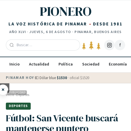
Saltar al contenido
PIONERO
LA VOZ HISTÓRICA DE PINAMAR
DESDE 1981
AÑO
XLVI
·
JUEVES, 6 DE AGOSTO
· PINAMAR, BUENOS AIRES
f
Inicio
Actualidad
Política
Sociedad
Economía
PINAMAR HOY
·
💵 Dólar blue
$
1530
· oficial $
1520
×
PUBLICIDAD
Inicio
›
Deportes
DEPORTES
Fútbol: San Vicente buscará
mantenerse puntero