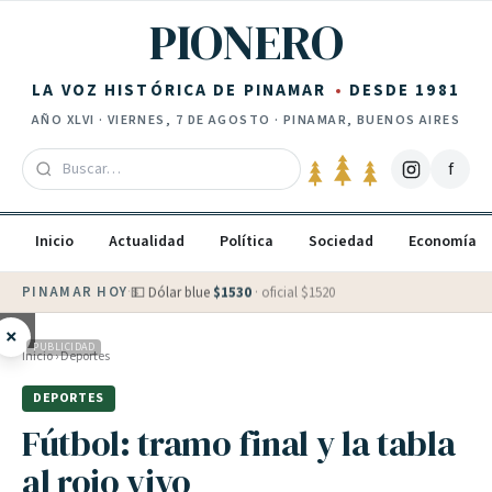
Saltar al contenido
PIONERO
LA VOZ HISTÓRICA DE PINAMAR
DESDE 1981
AÑO
XLVI
·
VIERNES, 7 DE AGOSTO
· PINAMAR, BUENOS AIRES
f
Inicio
Actualidad
Política
Sociedad
Economía
PINAMAR HOY
·
💵 Dólar blue
$
1530
· oficial $
1520
×
PUBLICIDAD
Inicio
›
Deportes
DEPORTES
Fútbol: tramo final y la tabla
al rojo vivo