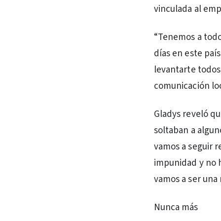
vinculada al emp
“Tenemos a todos
días en este país
levantarte todos
comunicación loc
Gladys reveló qu
soltaban a algun
vamos a seguir r
impunidad y no h
vamos a ser una 
Nunca más