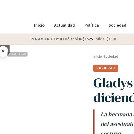
Inicio
Actualidad
Política
Sociedad
PINAMAR HOY
·
💵 Dólar blue
$
1525
· oficial $
1520
×
PUBLICIDAD
Inicio
›
Sociedad
SOCIEDAD
Gladys
dicien
La hermana d
del asesinat
sostuvo.