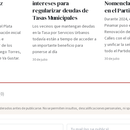
ez
intereses para
Nomenclad
regularizar deudas de
en el Par
Tasas Municipales
Durante 2024, 
Pinamar puso e
el Plata
Los vecinos que mantengan deudas
Renovación d
ción inicial
en la Tasa por Servicios Urbanos
Calles con el 
s e
todavía están a tiempo de acceder a
y unificar la s
r de los
un importante beneficio para
todo el Partido
iego Torres,
ponerse al día
 Va Gustar.
30 de julio
30 de julio
(
0
)
erados antes de publicarse. No se permiten insultos, descalificaciones personales, ni s