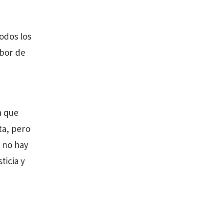
odos los
abor de
a que
ta, pero
i no hay
ticia y