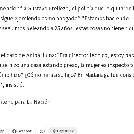
encionó a Gustavo Prellezo, el policía que le quitaron 
o sigue ejerciendo como abogado”. “Estamos haciendo
 seguimos peleando a 25 años, estas cosas no tienen qu
el caso de Aníbal Luna: “Era director técnico, estoy pa
 se hizo una casa estando preso, la mujer es inspector
ómo hizo? ¿Cómo mira a su hijo? En Madariaga fue cons
, insistió.
nteno para La Nación
App
Facebook
X
Copiar link