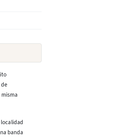
ito
l de
a misma
 localidad
 una banda