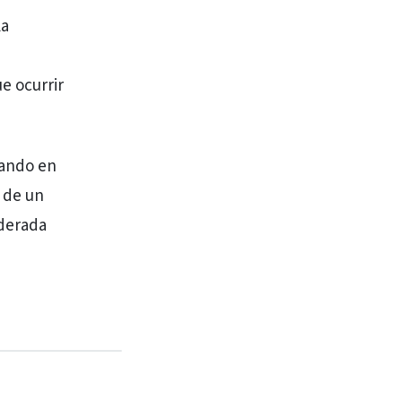
la
e ocurrir
rando en
a de un
iderada