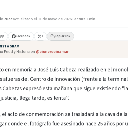
de 2022
·
Actualizado el
31 de mayo de 2026
·
Lectura 1 min
App
Facebook
X
Copiar link
 INSTAGRAM
o Feed y Historia en
@pioneropinamar
to en memoria a José Luis Cabeza realizado en el monol
s afueras del Centro de Innovación (frente a la termina
s Cabezas expresó esta mañana que sigue existiendo “l
justicia, llega tarde, es lenta”.
9, el acto de conmemoración se trasladará a la cava de la
gar donde el fotógrafo fue asesinado hace 25 años por