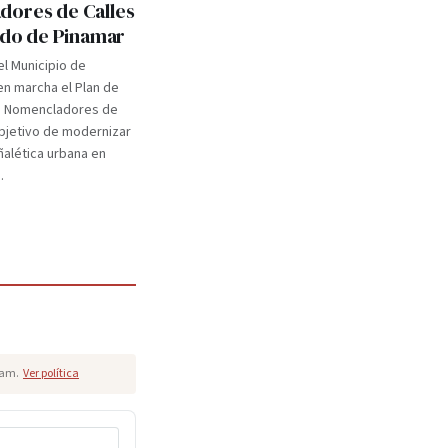
ores de Calles
tido de Pinamar
el Municipio de
n marcha el Plan de
e Nomencladores de
objetivo de modernizar
eñalética urbana en
.
pam.
Ver política