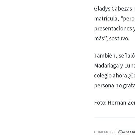
Gladys Cabezas m
matrícula, “per
presentaciones y
más”, sostuvo.
También, señaló 
Madariaga y Luna
colegio ahora ¿C
persona no grata”
Foto: Hernán Ze
PUBLICIDAD
COMPARTIR
Whats