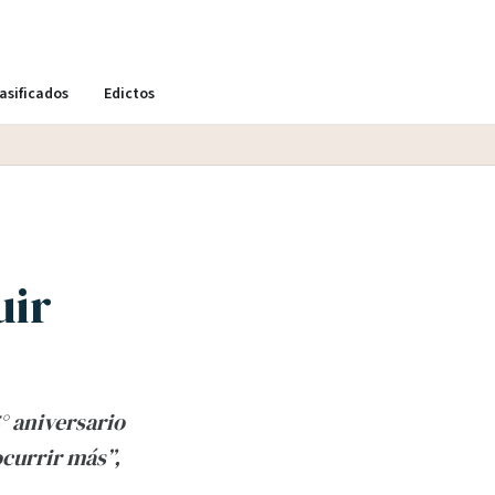
asificados
Edictos
uir
° aniversario
ocurrir más”,