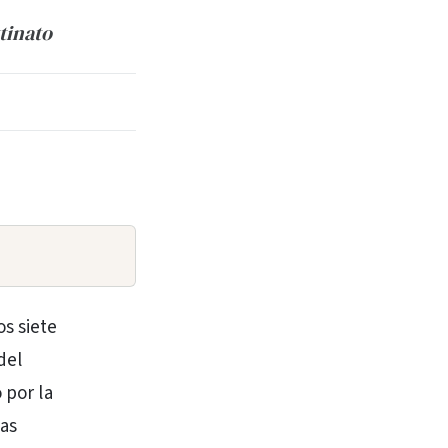
tinato
s siete
del
 por la
las