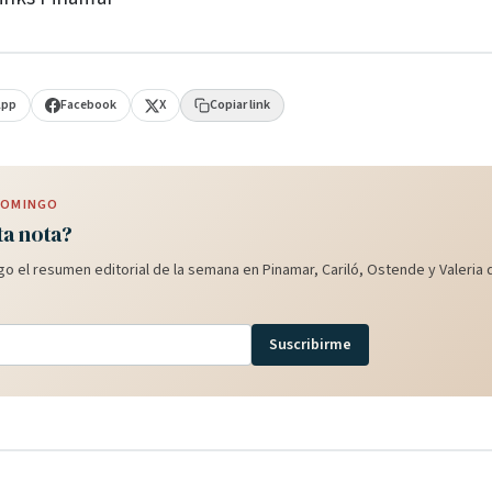
App
Facebook
X
Copiar link
 DOMINGO
ta nota?
o el resumen editorial de la semana en Pinamar, Cariló, Ostende y Valeria d
Suscribirme