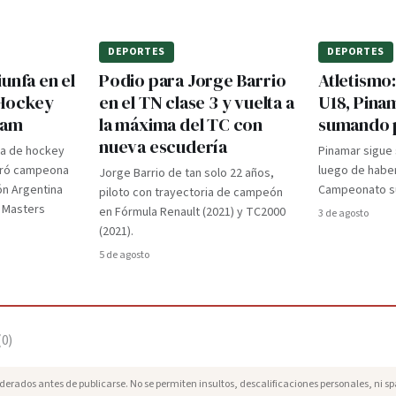
DEPORTES
DEPORTES
unfa en el
Podio para Jorge Barrio
Atletismo
 Hockey
en el TN clase 3 y vuelta a
U18, Pina
dam
la máxima del TC con
sumando 
nueva escudería
ra de hockey
Pinamar sigue
gró campeona
luego de haber
Jorge Barrio de tan solo 22 años,
ón Argentina
Campeonato su
piloto con trayectoria de campeón
d Masters
en Fórmula Renault (2021) y TC2000
3 de agosto
(2021).
5 de agosto
(
0
)
erados antes de publicarse. No se permiten insultos, descalificaciones personales, ni s