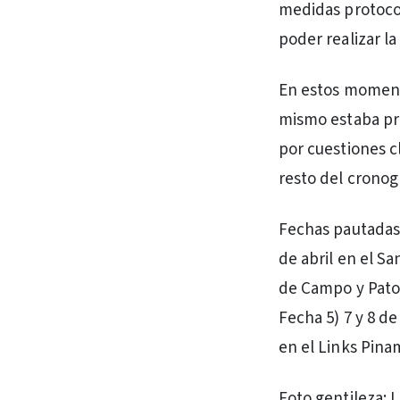
medidas protocol
poder realizar l
En estos moment
mismo estaba pre
por cuestiones c
resto del crono
Fechas pautadas: 
de abril en el Sa
de Campo y Pato B
Fecha 5) 7 y 8 d
en el Links Pinam
Foto gentileza: 