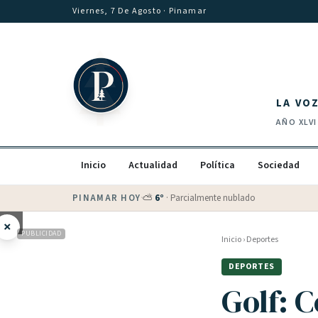
Saltar al contenido
Viernes, 7 De Agosto
· Pinamar
LA VO
AÑO
XLVI
Inicio
Actualidad
Política
Sociedad
PINAMAR HOY
·
💵 Dólar blue
$
1530
· oficial $
1520
×
PUBLICIDAD
Inicio
›
Deportes
DEPORTES
Golf: 