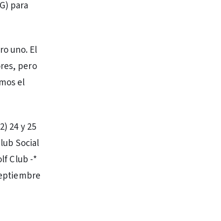
G) para
o uno. El
ores, pero
imos el
2) 24 y 25
Club Social
lf Club -*
 septiembre