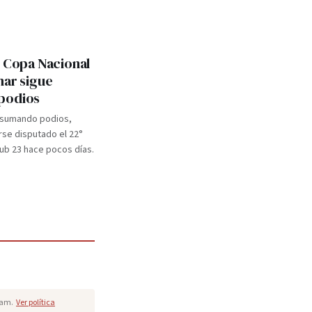
: Copa Nacional
mar sigue
podios
 sumando podios,
se disputado el 22°
b 23 hace pocos días.
pam.
Ver política