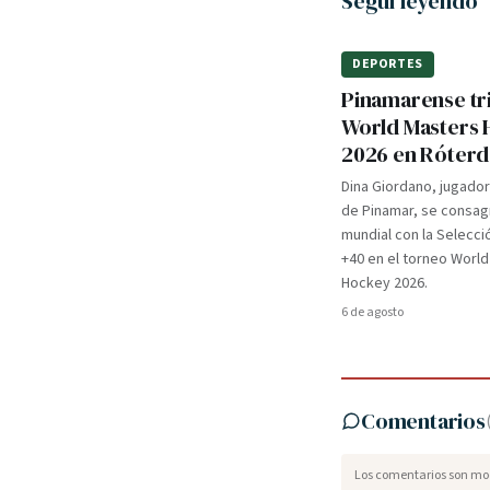
Seguí leyendo
DEPORTES
Pinamarense tri
World Masters
2026 en Róter
Dina Giordano, jugado
de Pinamar, se consa
mundial con la Selecci
+40 en el torneo Worl
Hockey 2026.
6 de agosto
Comentarios
Los comentarios son mod