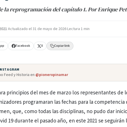
de la reprogramación del capítulo 1. Por Enrique Pet
 2021
·
Actualizado el
31 de mayo de 2026
·
Lectura 1 min
App
Facebook
X
Copiar link
 INSTAGRAM
o Feed y Historia en
@pioneropinamar
ra principios del mes de marzo los representantes de lo
nizadores programaran las fechas para la competencia 
men, que, como todas las disciplinas, no pudo dar inicio
id 19 durante el pasado año, en este 2021 se seguirán 