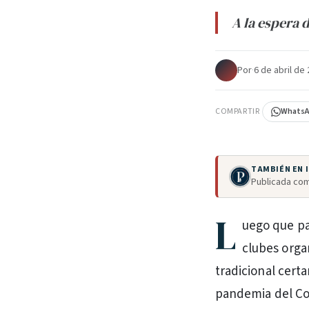
A la espera 
Por
·
6 de abril de
COMPARTIR
Whats
TAMBIÉN EN
Publicada com
L
uego que pa
clubes orga
tradicional certa
pandemia del Cov