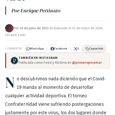
Por Enrique Pettinato
Por
·
18 de junio de 2021
·
Actualizado el
31 de mayo de 2026
·
Lectura 1 min
COMPARTIR
WhatsApp
Facebook
X
Copiar link
TAMBIÉN EN INSTAGRAM
Publicada como Feed y Historia en
@pioneropinamar
N
o descubrimos nada diciendo que el Covid-
19 manda al momento de desarrollar
cualquier actividad deportiva. El torneo
Confraternidad viene sufriendo postergaciones
justamente por este virus, los dos lugares donde