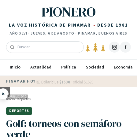
Saltar al contenido
PIONERO
LA VOZ HISTÓRICA DE PINAMAR
DESDE 1981
AÑO
XLVI
·
JUEVES, 6 DE AGOSTO
· PINAMAR, BUENOS AIRES
f
Inicio
Actualidad
Política
Sociedad
Economía
PINAMAR HOY
·
💵 Dólar blue
$
1530
· oficial $
1520
×
PUBLICIDAD
Inicio
›
Deportes
DEPORTES
Golf: torneos con semáforo
verde