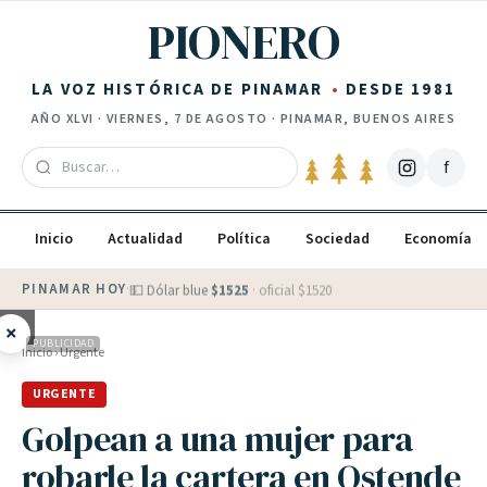
Saltar al contenido
PIONERO
LA VOZ HISTÓRICA DE PINAMAR
DESDE 1981
AÑO
XLVI
·
VIERNES, 7 DE AGOSTO
· PINAMAR, BUENOS AIRES
f
Inicio
Actualidad
Política
Sociedad
Economía
PINAMAR HOY
·
💵 Dólar blue
$
1525
· oficial $
1520
×
PUBLICIDAD
Inicio
›
Urgente
URGENTE
Golpean a una mujer para
robarle la cartera en Ostende