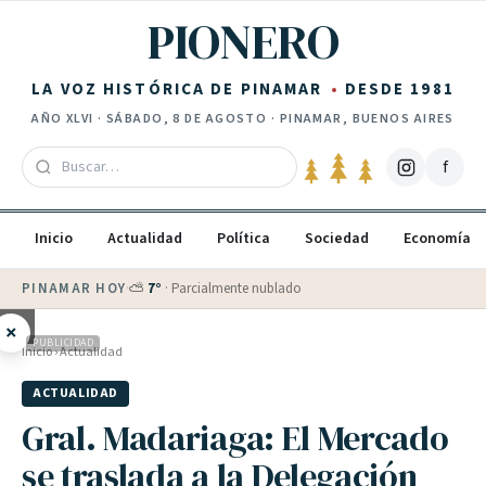
Saltar al contenido
PIONERO
LA VOZ HISTÓRICA DE PINAMAR
DESDE 1981
AÑO
XLVI
·
SÁBADO, 8 DE AGOSTO
· PINAMAR, BUENOS AIRES
f
Inicio
Actualidad
Política
Sociedad
Economía
PINAMAR HOY
·
💵 Dólar blue
$
1525
· oficial $
1520
×
PUBLICIDAD
Inicio
›
Actualidad
ACTUALIDAD
Gral. Madariaga: El Mercado
se traslada a la Delegación