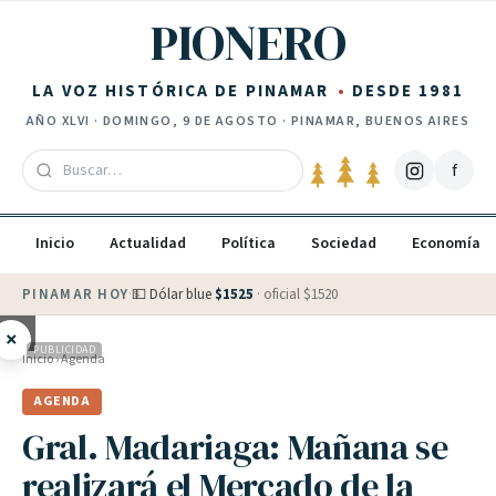
Saltar al contenido
PIONERO
LA VOZ HISTÓRICA DE PINAMAR
DESDE 1981
AÑO
XLVI
·
DOMINGO, 9 DE AGOSTO
· PINAMAR, BUENOS AIRES
f
Inicio
Actualidad
Política
Sociedad
Economía
PINAMAR HOY
·
💵 Dólar blue
$
1525
· oficial $
1520
×
PUBLICIDAD
Inicio
›
Agenda
AGENDA
Gral. Madariaga: Mañana se
realizará el Mercado de la