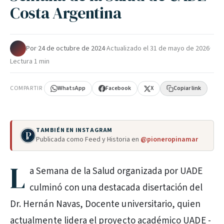
Costa Argentina
Por
·
24 de octubre de 2024
·
Actualizado el
31 de mayo de 2026
·
Lectura 1 min
COMPARTIR
WhatsApp
Facebook
X
Copiar link
TAMBIÉN EN INSTAGRAM
Publicada como Feed y Historia en
@pioneropinamar
L
a Semana de la Salud organizada por UADE
culminó con una destacada disertación del
Dr. Hernán Navas, Docente universitario, quien
actualmente lidera el proyecto académico UADE -