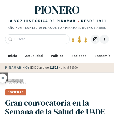
Saltar al contenido
PIONERO
LA VOZ HISTÓRICA DE PINAMAR
DESDE 1981
AÑO
XLVI
·
LUNES, 10 DE AGOSTO
· PINAMAR, BUENOS AIRES
f
Inicio
Actualidad
Política
Sociedad
Economía
PINAMAR HOY
·
💵 Dólar blue
$
1525
· oficial $
1520
×
PUBLICIDAD
Inicio
›
Sociedad
SOCIEDAD
Gran convocatoria en la
Semana de la Salud de UADE