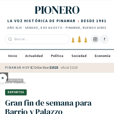
Saltar al contenido
PIONERO
LA VOZ HISTÓRICA DE PINAMAR
DESDE 1981
AÑO
XLVI
·
SÁBADO, 8 DE AGOSTO
· PINAMAR, BUENOS AIRES
f
Inicio
Actualidad
Política
Sociedad
Economía
PINAMAR HOY
·
💵 Dólar blue
$
1525
· oficial $
1520
×
PUBLICIDAD
Inicio
›
Deportes
DEPORTES
Gran fin de semana para
Barrio y Palazzo